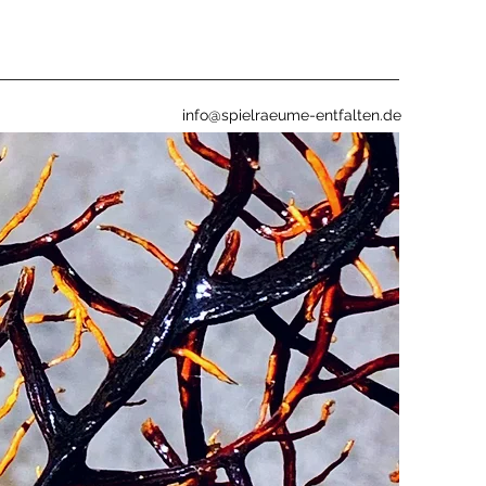
info@spielraeume-entfalten.de